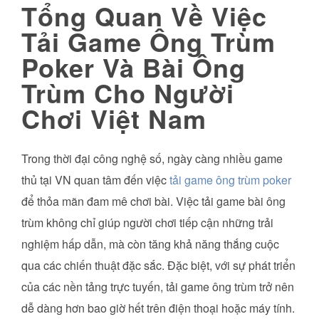
Tổng Quan Về Việc
Tải Game Ông Trùm
Poker Và Bài Ông
Trùm Cho Người
Chơi Việt Nam
Trong thời đại công nghệ số, ngày càng nhiều game
thủ tại VN quan tâm đến việc
tải game ông trùm poker
để thỏa mãn đam mê chơi bài. Việc tải game bài ông
trùm không chỉ giúp người chơi tiếp cận những trải
nghiệm hấp dẫn, mà còn tăng khả năng thắng cuộc
qua các chiến thuật đặc sắc. Đặc biệt, với sự phát triển
của các nền tảng trực tuyến, tải game ông trùm trở nên
dễ dàng hơn bao giờ hết trên điện thoại hoặc máy tính.