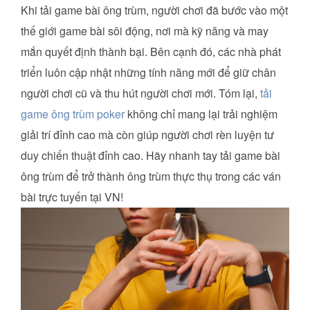
Khi tải game bài ông trùm, người chơi đã bước vào một
thế giới game bài sôi động, nơi mà kỹ năng và may
mắn quyết định thành bại. Bên cạnh đó, các nhà phát
triển luôn cập nhật những tính năng mới để giữ chân
người chơi cũ và thu hút người chơi mới. Tóm lại,
tải
game ông trùm poker
không chỉ mang lại trải nghiệm
giải trí đỉnh cao mà còn giúp người chơi rèn luyện tư
duy chiến thuật đỉnh cao. Hãy nhanh tay tải game bài
ông trùm để trở thành ông trùm thực thụ trong các ván
bài trực tuyến tại VN!