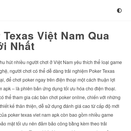
r Texas Việt Nam Qua
i Nhất
thu hút nhiều người chơi ở Việt Nam yêu thích thể loại game
nghệ, người chơi có thể dễ dàng trải nghiệm Poker Texas
ại, để chơi poker ngay trên điện thoại một cách thuận lợi
m apk – là phiên bản ứng dụng tối ưu hóa cho điện thoại.
ó thể tham gia các bàn chơi poker online, chiến với những
thiết kế thân thiện, dễ sử dụng đánh giá cao từ cấp độ mới
g của poker texas viet nam apk còn bao gồm nhiều game
bảo mật tối ưu nên đảm bảo công bằng kèm theo trải