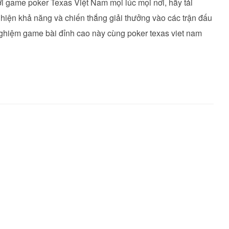
 game poker Texas Việt Nam mọi lúc mọi nơi, hãy tải
 hiện khả năng và chiến thắng giải thưởng vào các trận đấu
nghiệm game bài đỉnh cao này cùng poker texas viet nam