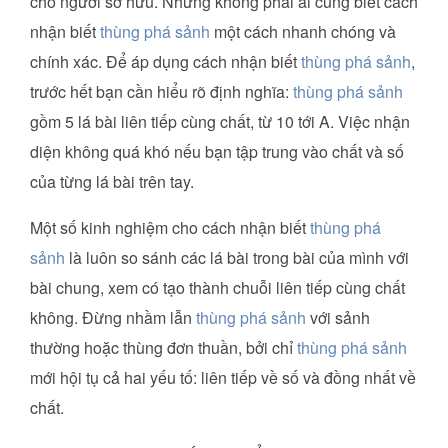
cho người sở hữu. Nhưng không phải ai cũng biết cách
nhận biết
thùng phá sảnh
một cách nhanh chóng và
chính xác. Để áp dụng cách nhận biết
thùng phá sảnh
,
trước hết bạn cần hiểu rõ định nghĩa:
thùng phá sảnh
gồm 5 lá bài liên tiếp cùng chất, từ 10 tới A. Việc nhận
diện không quá khó nếu bạn tập trung vào chất và số
của từng lá bài trên tay.
Một số kinh nghiệm cho cách nhận biết
thùng phá
sảnh
là luôn so sánh các lá bài trong bài của mình với
bài chung, xem có tạo thành chuỗi liên tiếp cùng chất
không. Đừng nhầm lẫn
thùng phá sảnh
với sảnh
thường hoặc thùng đơn thuần, bởi chỉ
thùng phá sảnh
mới hội tụ cả hai yếu tố: liên tiếp về số và đồng nhất về
chất.