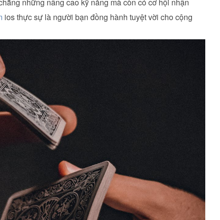
a, chẳng những nâng cao kỹ năng mà còn có cơ hội nhận
m
ios thực sự là người bạn đồng hành tuyệt vời cho cộng