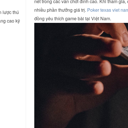
nét trong các ván chơi đỉnh cao. Khi tham gi
nhiều phần thưởng giá trị.
Poker texas viet na
n lược thú
đồng yêu thích game bài tại Việt Nam.
âng cao kỹ