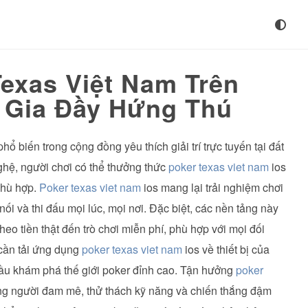
exas Việt Nam Trên
 Gia Đầy Hứng Thú
ổ biến trong cộng đồng yêu thích giải trí trực tuyến tại đất
ghệ, người chơi có thể thưởng thức
poker texas viet nam
ios
phù hợp.
Poker texas viet nam
ios mang lại trải nghiệm chơi
ối và thi đấu mọi lúc, mọi nơi. Đặc biệt, các nền tảng này
heo tiền thật đến trò chơi miễn phí, phù hợp với mọi đối
 cần tải ứng dụng
poker texas viet nam
ios về thiết bị của
ầu khám phá thế giới poker đỉnh cao. Tận hưởng
poker
ững người đam mê, thử thách kỹ năng và chiến thắng đậm